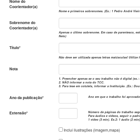
Nome do
Coorientador(a)
Nome e primeiros sobrenomes. (Ex.: 1 Pedro André Vieira
Sobrenome do
Coorientador(a)
Apenas o último sobrenome. Em caso de parentesco, este 
Neto)
Título*
Não deve ser utilizada apenas letras maiúsculas! Utilize
Nota
1. Preencher apenas se o seu trabalho não é digital (ex.
2. NÃO informar a nota do TCC.
3. Para tese em cotutela, informar a Instituição. (Ex.: D
Ano da publicação*
Ano em que o trabalho foi aprovado.
Extensão*
Número de páginas do trabalho segu
Para áudios e vídeos, seguir o padrão d
1 vídeo (3 min). Ex.2: 1 áudio (2 min)
Inclui ilustrações (imagem,mapa)